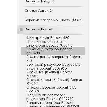
Запчасти Niftylift
Смазка Литол 24
Коробки отбора мощности (КОМ)
Запчасти Bobcat
Фильтра для Bobcat 320
Подшипник бортового
редуктора Bobcat 7000413
Соленоид останов Bobcat
6691498
Ролики (катки опорные) Bobcat
E16
Бортовой редуктор Bobcat E16
Втулка Bobcat 6807956
Масленка (клапан) Bobcat
7177516
Стекло двери (лобовое) Bobcat
7120401
Стекло лобовое Bobcat S175
6729776
Подшипник бортового
редуктора Bobcat 6667770
Ремень генератора Bobcat
Ремень гидропривода 6672021