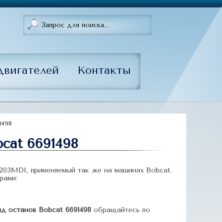
двигателей
Контакты
1498
cat 6691498
203MDI, применяемый так же на машинах Bobcat.
рами:
д останов Bobcat 6691498
обращайтесь по