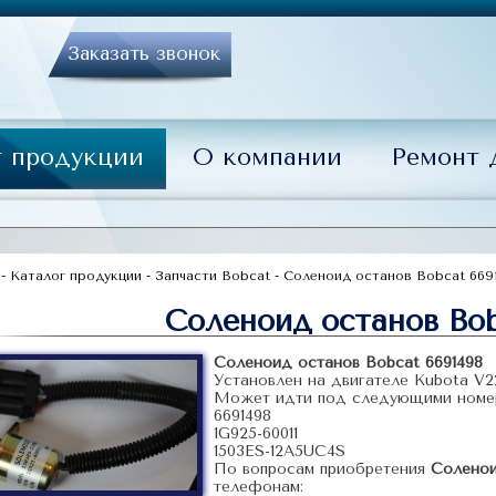
Заказать звонок
г продукции
О компании
Ремонт 
-
Каталог продукции
-
Запчасти Bobcat
-
Соленоид останов Bobcat 669
Соленоид останов Bob
Соленоид останов Bobcat 6691498
Установлен на двигателе Kubota V2
Может идти под следующими номе
6691498
1G925-60011
1503ES-12A5UC4S
По вопросам приобретения
Соленои
телефонам: